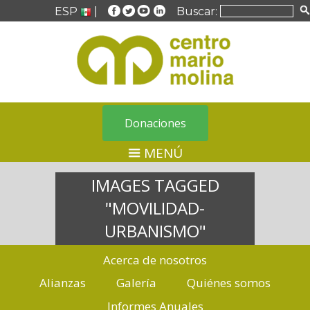
ESP
|
Buscar:
Donaciones
MENÚ
IMAGES TAGGED
"MOVILIDAD-
URBANISMO"
Acerca de nosotros
Alianzas
Galería
Quiénes somos
Informes Anuales