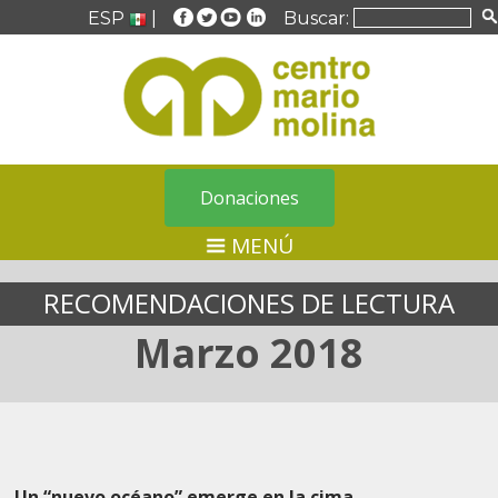
ESP
|
Buscar:
Donaciones
MENÚ
RECOMENDACIONES DE LECTURA
Marzo 2018
Un “nuevo océano” emerge en la cima