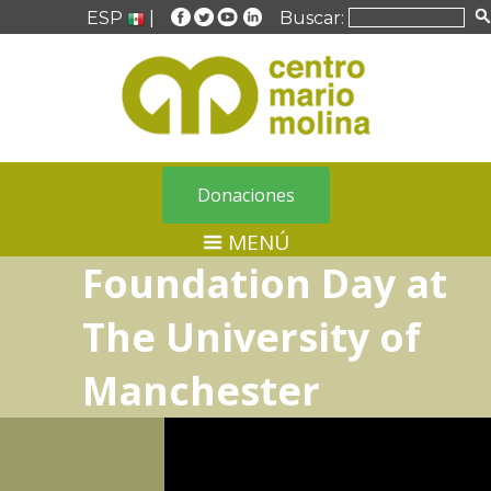
ESP
|
Buscar:
Donaciones
MENÚ
Foundation Day at
The University of
Manchester