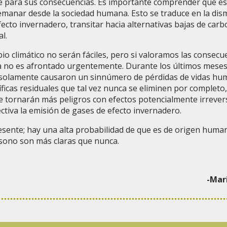
e para sus consecuencias. Es importante comprender que es
emanar desde la sociedad humana. Esto se traduce en la dism
fecto invernadero, transitar hacia alternativas bajas de car
l.
 climático no serán fáciles, pero si valoramos las consecue
 no es afrontado urgentemente. Durante los últimos meses
o solamente causaron un sinnúmero de pérdidas de vidas hu
íficas residuales que tal vez nunca se eliminen por completo
e tornarán más peligros con efectos potencialmente irrever
ctiva la emisión de gases de efecto invernadero.
esente; hay una alta probabilidad de que es de origen human
ísono son más claras que nunca.
-Mar