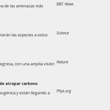
BBC News
 una de las amenazas más
Science
arán las especies a estos
Nature
egresa, con una amplia visión
 de atrapar carbono
Phys.org
pogénica y están llegando a