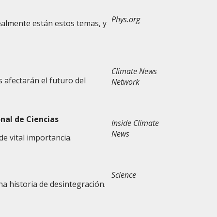
Phys.org
ealmente están estos temas, y
Climate News
afectarán el futuro del
Network
nal de Ciencias
Inside Climate
News
e vital importancia.
Science
na historia de desintegración.