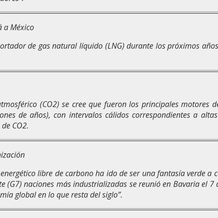
á a México
xportador de gas natural líquido (LNG) durante los próximos añ
tmosférico (CO2) se cree que fueron los principales motores d
lones de años), con intervalos cálidos correspondientes a alt
s de CO2.
nización
nergético libre de carbono ha ido de ser una fantasía verde a co
ete (G7) naciones más industrializadas se reunió en Bavaria el 7
ía global en lo que resta del siglo”.