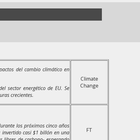
pactos del cambio climático en
Climate
Change
el sector energético de EU. Se
uras crecientes.
 durante los próximos cinco años
FT
a invertido casi $1 billón en una
s libres de carbono- esperando