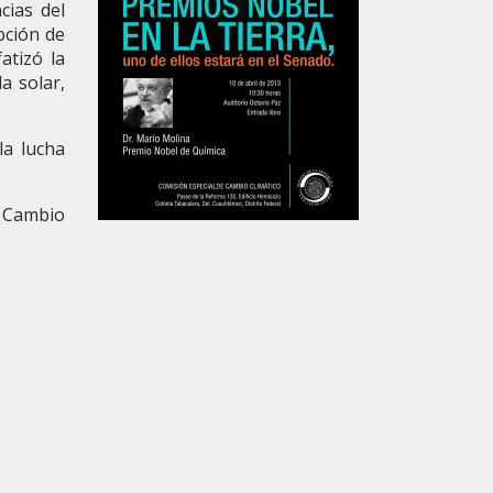
cias del
pción de
atizó la
a solar,
la lucha
e Cambio