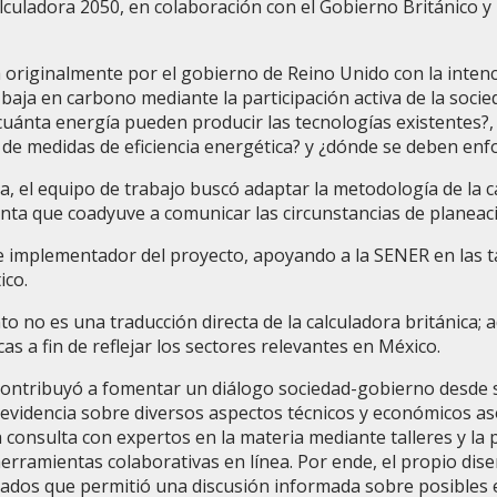
lculadora 2050, en colaboración con el Gobierno Británico y
da originalmente por el gobierno de Reino Unido con la inte
baja en carbono mediante la participación activa de la soci
cuánta energía pueden producir las tecnologías existentes?, 
de medidas de eficiencia energética? y ¿dónde se deben enf
a, el equipo de trabajo buscó adaptar la metodología de la c
a que coadyuve a comunicar las circunstancias de planeació
 implementador del proyecto, apoyando a la SENER en las ta
ico.
o no es una traducción directa de la calculadora británica; 
as a fin de reflejar los sectores relevantes en México.
 contribuyó a fomentar un diálogo sociedad-gobierno desde 
 evidencia sobre diversos aspectos técnicos y económicos aso
 consulta con expertos en la materia mediante talleres y la p
rramientas colaborativas en línea. Por ende, el propio dise
esados que permitió una discusión informada sobre posibles 