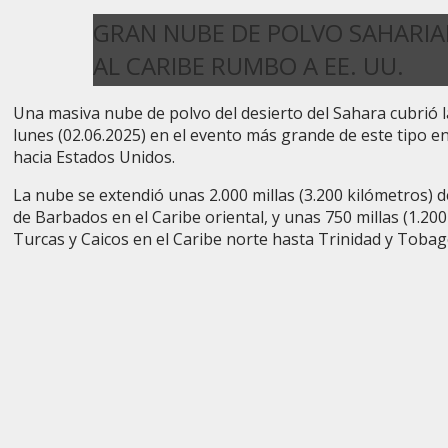
GRAN NUBE DE POLVO SAHARI
AL CARIBE RUMBO A EE. UU.
Una masiva nube de polvo
del desierto del Sahara
cubrió 
lunes (02.06.2025) en el evento más grande de este tipo en
hacia Estados Unidos.
La nube se extendió unas 2.000 millas (3.200 kilómetros) 
de Barbados en el Caribe oriental, y unas 750 millas (1.200
Turcas y Caicos en el Caribe norte hasta Trinidad y Tobago