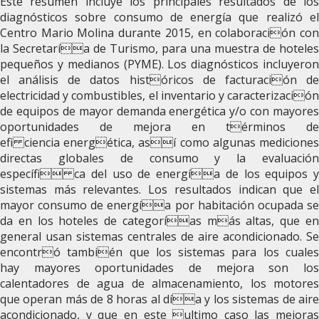
Este resumen incluye los principales resultados de los
diagnósticos sobre consumo de energía que realizó el
Centro Mario Molina durante 2015, en colaboración con
la Secretaría de Turismo, para una muestra de hoteles
pequeños y medianos (PYME). Los diagnósticos incluyeron
el análisis de datos históricos de facturación de
electricidad y combustibles, el inventario y caracterización
de equipos de mayor demanda energética y/o con mayores
oportunidades de mejora en términos de
efi ciencia energética, así como algunas mediciones
directas globales de consumo y la evaluación
específi ca del uso de energía de los equipos y
sistemas más relevantes. Los resultados indican que el
mayor consumo de energía por habitación ocupada se
da en los hoteles de categorías más altas, que en
general usan sistemas centrales de aire acondicionado. Se
encontró también que los sistemas para los cuales
hay mayores oportunidades de mejora son los
calentadores de agua de almacenamiento, los motores
que operan más de 8 horas al día y los sistemas de aire
acondicionado, y que en este ultimo caso las mejoras